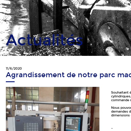
Actualités
11/6/2020
Agrandissement de notre parc ma
Souhaitant é
cylindriques,
commande n
Nous pouvon
demandes de
dimensions 