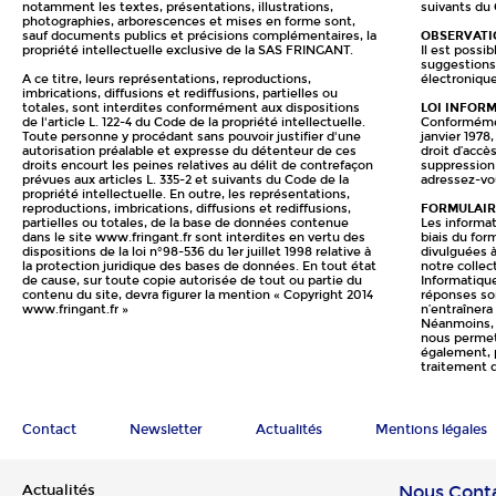
notamment les textes, présentations, illustrations,
suivants du 
photographies, arborescences et mises en forme sont,
sauf documents publics et précisions complémentaires, la
OBSERVATI
propriété intellectuelle exclusive de la SAS FRINGANT.
Il est possi
suggestions 
A ce titre, leurs représentations, reproductions,
électroniqu
imbrications, diffusions et rediffusions, partielles ou
totales, sont interdites conformément aux dispositions
LOI INFORM
de l'article L. 122-4 du Code de la propriété intellectuelle.
Conformément
Toute personne y procédant sans pouvoir justifier d'une
janvier 1978
autorisation préalable et expresse du détenteur de ces
droit d’accès
droits encourt les peines relatives au délit de contrefaçon
suppression 
prévues aux articles L. 335-2 et suivants du Code de la
adressez-vou
propriété intellectuelle. En outre, les représentations,
reproductions, imbrications, diffusions et rediffusions,
FORMULAIR
partielles ou totales, de la base de données contenue
Les informat
dans le site www.fringant.fr sont interdites en vertu des
biais du for
dispositions de la loi n°98-536 du 1er juillet 1998 relative à
divulguées 
la protection juridique des bases de données. En tout état
notre collect
de cause, sur toute copie autorisée de tout ou partie du
Informatiqu
contenu du site, devra figurer la mention « Copyright 2014
réponses son
www.fringant.fr »
n’entraînera
Néanmoins, 
nous permett
également, 
traitement 
Contact
Newsletter
Actualités
Mentions légales
Actualités
Nous Cont