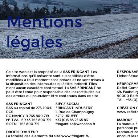
Mentions
légales
Ce site web est la propriété de la
SAS FRINGANT
. Les
RESPONSAB
informations qu'il présente sont susceptibles d'être
Lieber Séba
modifiées à tout moment sans préavis et ne sont mises à
la disposition des internautes qu'à titre indicatif. Elles
HÉBERGEM
n'ont aucun caractère contractuel. La
SAS FRINGANT
ne
Reflet Comm
peut être tenue pour responsable des inexactitudes ou
49, Faubour
des erreurs qui pourraient être contenues dans ce site.
90000 Belfo
Tél. : +33 (0
SAS FRINGANT
SIÈGE SOCIAL
SAS au capital de 275 400€
FRINGANT INDUSTRIE
CRÉATION 
RCS
1, Rue de Champougny
www.reflet
RC NANCY B 765 800 719
54112 URUFFE
N° TVA : FR 43 765 800 719
+33 (0)3 83 25 45 83
MARQUE
SIREN : 765 800 719
fringant.sa@wanadoo.fr
La marque F
personne pr
DROITS D'AUTEUR
reproduction
La totalité des éléments du site www.fringant.fr,
encourt les 