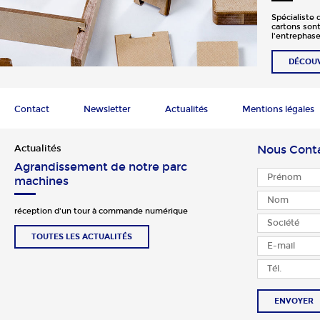
Spécialiste 
cartons sont
l'entrephase
DÉCOU
Contact
Newsletter
Actualités
Mentions légales
Actualités
Nous Cont
Agrandissement de notre parc
machines
réception d'un tour à commande numérique
TOUTES LES ACTUALITÉS
ENVOYER