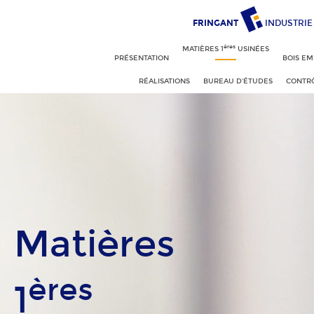
FRINGANT
INDUSTRIE
ères
MATIÈRES 1
USINÉES
PRÉSENTATION
BOIS EM
RÉALISATIONS
BUREAU D'ÉTUDES
CONTRÔ
Matières
ères
1